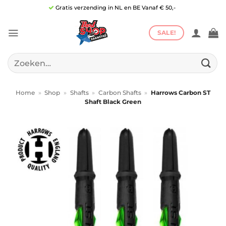
Ga
Gratis verzending in NL en BE Vanaf € 50,-
naar
inhoud
SALE!
Zoeken
naar:
Home
»
Shop
»
Shafts
»
Carbon Shafts
»
Harrows Carbon ST
Shaft Black Green