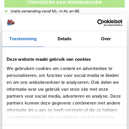
TOEVOEGEN AAN WINKELWAGEN
Gratis verzending vanaf 50,- In NL en BE
Betaal later met Klarna
Retouren binnen 14 dagen
Toestemming
Details
Over
Artikelnummer:
variation-5754
Categorieën:
Carbon Shafts
,
Shafts
Merk:
Harrows
Deze website maakt gebruik van cookies
We gebruiken cookies om content en advertenties te
personaliseren, om functies voor social media te bieden
en om ons websiteverkeer te analyseren. Ook delen we
informatie over uw gebruik van onze site met onze
partners voor social media, adverteren en analyse. Deze
partners kunnen deze gegevens combineren met andere
informatie die u aan ze heeft verstrekt of die ze hebben
AANVULLENDE INFORMATIE
verzameld op basis van uw gebruik van hun services.
BEOORDELINGEN (0)