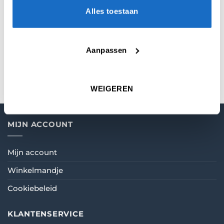
Alles toestaan
KEUZE
Medium
,
In Between
,
Short
MATERIAAL
Carbon
Aanpassen
COLOR
Aqua
WEIGEREN
MIJN ACCOUNT
Mijn account
Winkelmandje
Cookiebeleid
KLANTENSERVICE