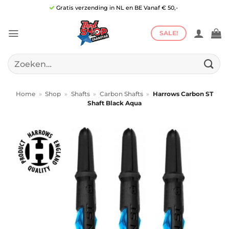
Ga
Gratis verzending in NL en BE Vanaf € 50,-
naar
inhoud
SALE!
Zoeken
naar:
Home
»
Shop
»
Shafts
»
Carbon Shafts
»
Harrows Carbon ST
Shaft Black Aqua