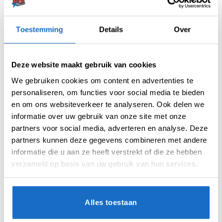
Artikelnummer:
212132
Toestemming
Details
Over
Categorieën:
100 Micron Flights
,
Flights
,
Harrows Flights
,
Standaard
Merk:
Harrows
Deze website maakt gebruik van cookies
We gebruiken cookies om content en advertenties te
personaliseren, om functies voor social media te bieden
en om ons websiteverkeer te analyseren. Ook delen we
informatie over uw gebruik van onze site met onze
partners voor social media, adverteren en analyse. Deze
AANVULLENDE INFORMATIE
partners kunnen deze gegevens combineren met andere
informatie die u aan ze heeft verstrekt of die ze hebben
BEOORDELINGEN (0)
verzameld op basis van uw gebruik van hun services.
MICRON
100
Alles toestaan
VORM
Std. 6