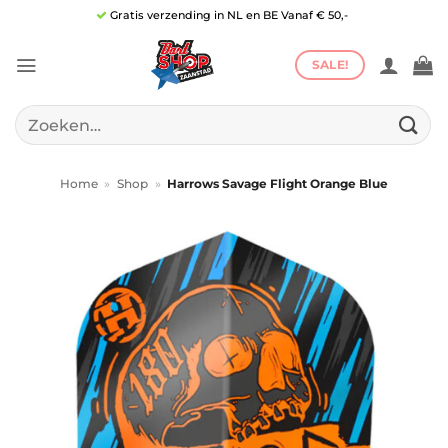
Ga
Gratis verzending in NL en BE Vanaf € 50,-
naar
inhoud
SALE!
Zoeken
naar:
Home
»
Shop
»
Harrows Savage Flight Orange Blue