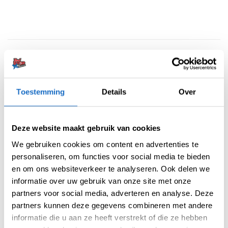
BESCHRIJVING
AANVULLENDE INFORMATIE
Toestemming
Details
Over
BEOORDELINGEN (0)
Deze website maakt gebruik van cookies
De legendarische Supergrip-serie van Harrows
We gebruiken cookies om content en advertenties te
treedt een nieuw tijdperk binnen met de
personaliseren, om functies voor social media te bieden
introductie van de Supergrip QP Tapered. Al
en om ons websiteverkeer te analyseren. Ook delen we
jarenlang een begrip in de dartwereld, staat
informatie over uw gebruik van onze site met onze
Supergrip synoniem voor controle, precisie en
partners voor social media, adverteren en analyse. Deze
betrouwbaarheid – en deze vernieuwde
partners kunnen deze gegevens combineren met andere
uitvoering tilt die reputatie naar een hoger
informatie die u aan ze heeft verstrekt of die ze hebben
niveau.