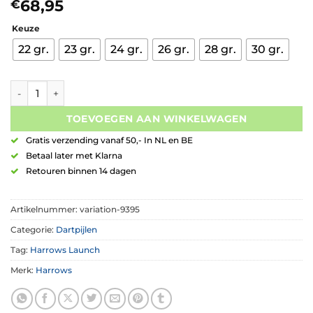
68,95
€
Keuze
22 gr.
23 gr.
24 gr.
26 gr.
28 gr.
30 gr.
Harrows Quick Point Supergrip Tapered 90% Tungsten aantal
TOEVOEGEN AAN WINKELWAGEN
Gratis verzending vanaf 50,- In NL en BE
Betaal later met Klarna
Retouren binnen 14 dagen
Artikelnummer:
variation-9395
Categorie:
Dartpijlen
Tag:
Harrows Launch
Merk:
Harrows