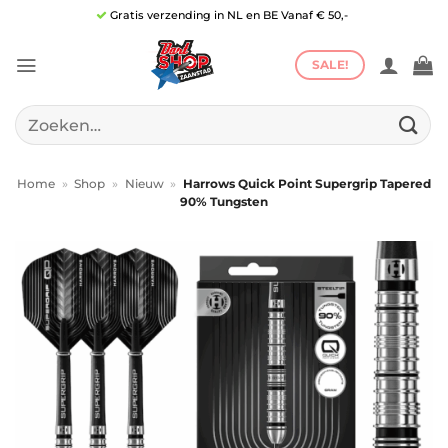
Ga
Gratis verzending in NL en BE Vanaf € 50,-
naar
inhoud
SALE!
Zoeken
naar:
Home
»
Shop
»
Nieuw
»
Harrows Quick Point Supergrip Tapered
90% Tungsten