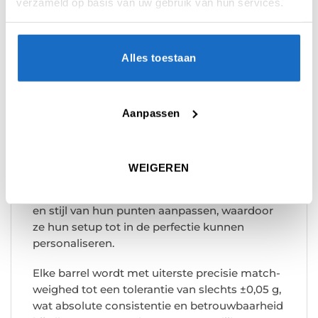
verzameld op basis van uw gebruik van hun services.
Vervaardigd uit hoogwaardig 90% tungsten,
biedt de Supergrip QP een perfecte balans
tussen duurzaamheid en consistentie. De
Alles toestaan
barrel is voorzien van zorgvuldig ontworpen
diepe enkele en dubbele ringgroeven over de
volledige lengte, wat zorgt voor een
Aanpassen
uitzonderlijke grip en een vloeiende release.
Deze geavanceerde gripstructuur garandeert
maximale tractie en controle, zelfs onder druk.
WEIGEREN
Dankzij de innovatieve Quick Point Technology
kunnen spelers in enkele seconden de lengte
en stijl van hun punten aanpassen, waardoor
ze hun setup tot in de perfectie kunnen
personaliseren.
Elke barrel wordt met uiterste precisie match-
weighed tot een tolerantie van slechts ±0,05 g,
wat absolute consistentie en betrouwbaarheid