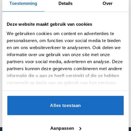
Toestemming
Details
Over
Deze website maakt gebruik van cookies
We gebruiken cookies om content en advertenties te
personaliseren, om functies voor social media te bieden
en om ons websiteverkeer te analyseren. Ook delen we
AANVULLENDE INFORMATIE
informatie over uw gebruik van onze site met onze
partners voor social media, adverteren en analyse. Deze
BEOORDELINGEN (0)
partners kunnen deze gegevens combineren met andere
informatie die u aan ze heeft verstrekt of die ze hebben
verzameld op basis van uw gebruik van hun services.
MICRON
100
VORM
Kite
Alles toestaan
Aanpassen