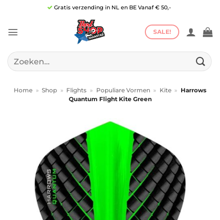
Ga
Gratis verzending in NL en BE Vanaf € 50,-
naar
inhoud
SALE!
Zoeken
naar:
Home
»
Shop
»
Flights
»
Populiare Vormen
»
Kite
»
Harrows
Quantum Flight Kite Green