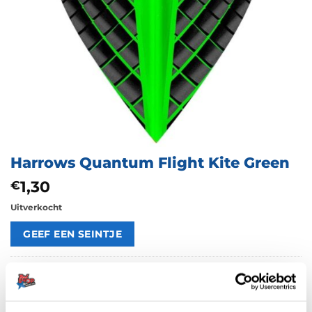
Harrows Quantum Flight Kite Green
1,30
€
Uitverkocht
Artikelnummer:
212114
Categorieën:
100 Micron Flights
,
Flights
,
Harrows Flights
,
Kite
Merk:
Harrows