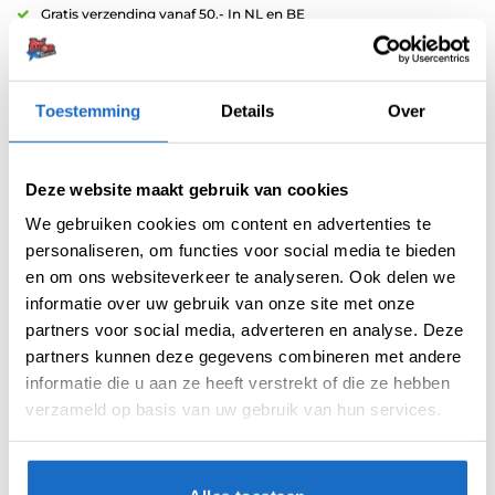
Gratis verzending vanaf 50,- In NL en BE
Betaal later met Klarna
Retouren binnen 14 dagen
Toestemming
Details
Over
Artikelnummer:
variation-9791
Categorieën:
Carbon Shafts
,
Shafts
,
Spin Shafts
Deze website maakt gebruik van cookies
Merk:
Harrows
We gebruiken cookies om content en advertenties te
personaliseren, om functies voor social media te bieden
en om ons websiteverkeer te analyseren. Ook delen we
informatie over uw gebruik van onze site met onze
partners voor social media, adverteren en analyse. Deze
partners kunnen deze gegevens combineren met andere
informatie die u aan ze heeft verstrekt of die ze hebben
AANVULLENDE INFORMATIE
verzameld op basis van uw gebruik van hun services.
BEOORDELINGEN (0)