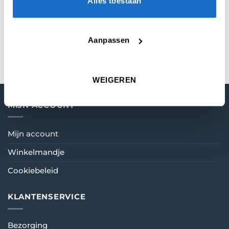
Alles toestaan
KEUZE
Medium
,
In Between
,
Short
MATERIAAL
Carbon
Aanpassen
WEIGEREN
MIJN ACCOUNT
Mijn account
Winkelmandje
Cookiebeleid
KLANTENSERVICE
Bezorging