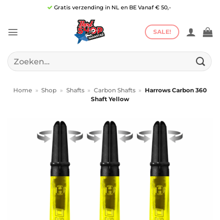
Ga
Gratis verzending in NL en BE Vanaf € 50,-
naar
inhoud
SALE!
Zoeken
naar:
Home
»
Shop
»
Shafts
»
Carbon Shafts
»
Harrows Carbon 360
Shaft Yellow