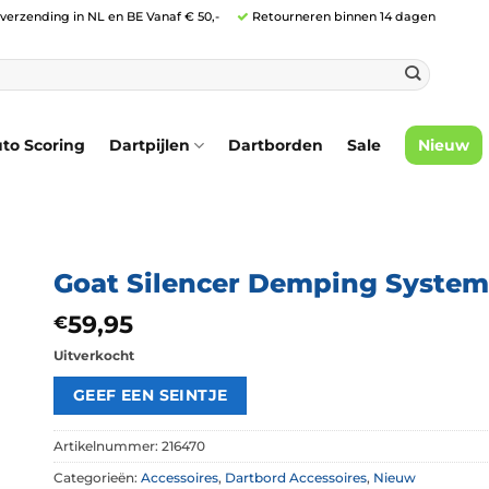
 verzending in NL en BE Vanaf € 50,-
Retourneren binnen 14 dagen
to Scoring
Dartpijlen
Dartborden
Sale
Nieuw
Goat Silencer Demping System
59,95
€
Uitverkocht
Artikelnummer:
216470
Categorieën:
Accessoires
,
Dartbord Accessoires
,
Nieuw