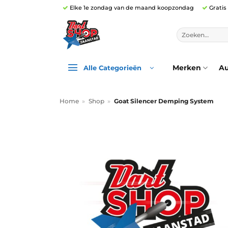
Ga
Elke 1e zondag van de maand koopzondag
Gratis
naar
inhoud
Zoeken
naar:
Merken
Au
Alle Categorieën
Home
»
Shop
»
Goat Silencer Demping System