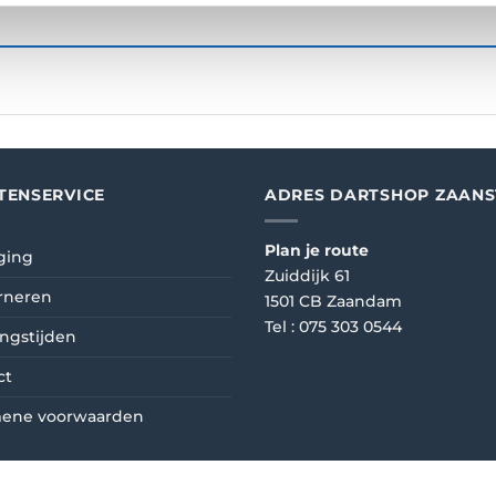
TENSERVICE
ADRES DARTSHOP ZAAN
Plan je route
ging
Zuiddijk 61
rneren
1501 CB Zaandam
Tel :
075 303 0544
ngstijden
ct
ene voorwaarden