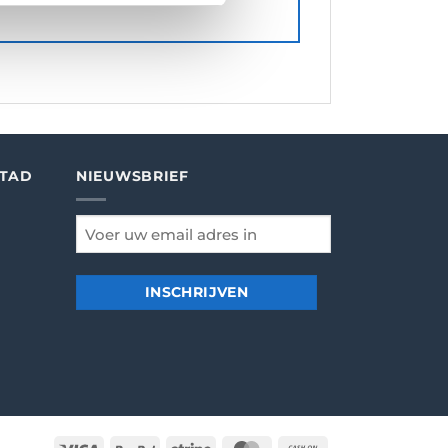
STAD
NIEUWSBRIEF
email
*