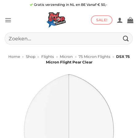
Ga
Gratis verzending in NL en BE Vanaf € 50,-
naar
inhoud
SALE!
Zoeken
naar:
Home
»
Shop
»
Flights
»
Micron
»
75 Micron Flights
»
DSX 75
Micron Flight Pear Clear