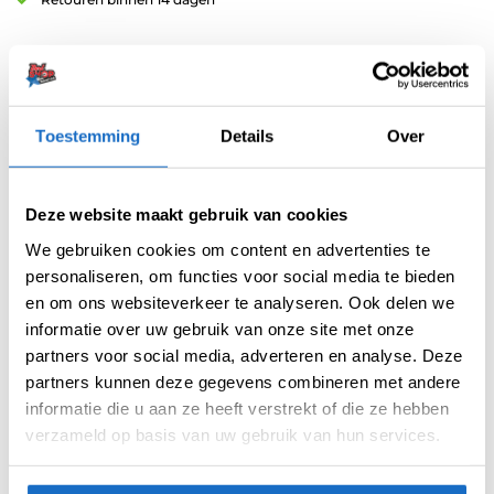
Toestemming
Details
Over
Artikelnummer:
212467
Categorieën:
75 Micron Flights
,
Flights
,
Pear
Deze website maakt gebruik van cookies
Merk:
Ruthless
We gebruiken cookies om content en advertenties te
personaliseren, om functies voor social media te bieden
en om ons websiteverkeer te analyseren. Ook delen we
informatie over uw gebruik van onze site met onze
partners voor social media, adverteren en analyse. Deze
partners kunnen deze gegevens combineren met andere
informatie die u aan ze heeft verstrekt of die ze hebben
verzameld op basis van uw gebruik van hun services.
AANVULLENDE INFORMATIE
BEOORDELINGEN (0)