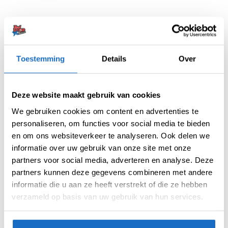
Toestemming
Details
Over
Artikelnummer:
214898
Categorieën:
100 Micron Flights
,
Flights
,
Nieuw
,
Standaard
Deze website maakt gebruik van cookies
Merk:
Ruthless
We gebruiken cookies om content en advertenties te
personaliseren, om functies voor social media te bieden
en om ons websiteverkeer te analyseren. Ook delen we
informatie over uw gebruik van onze site met onze
partners voor social media, adverteren en analyse. Deze
partners kunnen deze gegevens combineren met andere
informatie die u aan ze heeft verstrekt of die ze hebben
verzameld op basis van uw gebruik van hun services.
AANVULLENDE INFORMATIE
BEOORDELINGEN (0)