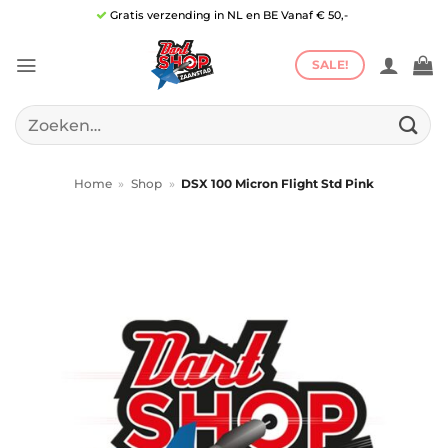
Ga
Gratis verzending in NL en BE Vanaf € 50,-
naar
inhoud
SALE!
Zoeken
naar:
Home
»
Shop
»
DSX 100 Micron Flight Std Pink