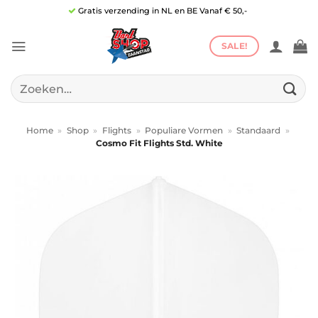
Ga
Gratis verzending in NL en BE Vanaf € 50,-
naar
inhoud
SALE!
Zoeken
naar:
Home
»
Shop
»
Flights
»
Populiare Vormen
»
Standaard
»
Cosmo Fit Flights Std. White