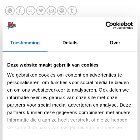
Toestemming
Details
Over
BESCHRIJVING
Deze website maakt gebruik van cookies
AANVULLENDE INFORMATIE
We gebruiken cookies om content en advertenties te
personaliseren, om functies voor social media te bieden
BEOORDELINGEN (0)
en om ons websiteverkeer te analyseren. Ook delen we
informatie over uw gebruik van onze site met onze
De Cosmo Fit Flight is het innovatieve Flight
partners voor social media, adverteren en analyse. Deze
en Shaft Systeem van Cosmo Darts.
partners kunnen deze gegevens combineren met andere
informatie die u aan ze heeft verstrekt of die ze hebben
Diverse Flight-vormen worden geïnstalleerd
verzameld op basis van uw gebruik van hun services.
door het volledige flight-systeem op de shaft
te duwen, waardoor een complete eenheid