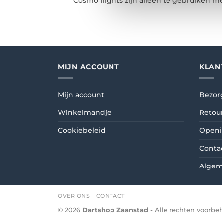
Cosmo flights zijn alleen te gebruiken me
MIJN ACCOUNT
KLAN
Mijn account
Bezor
Winkelmandje
Retou
Cookiebeleid
Openi
Conta
Algem
OVER ONS
CONTACT
© 2026
Dartshop Zaanstad
- Alle rechten voorb