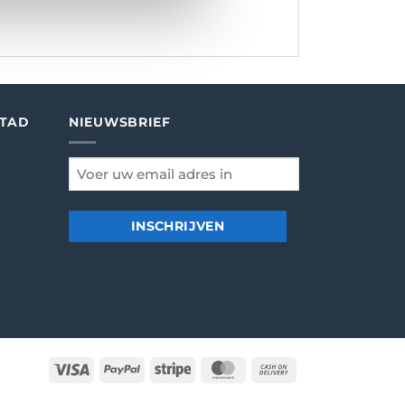
STAD
NIEUWSBRIEF
email
*
Visa
PayPal
Stripe
MasterCard
Cash
On
Delivery