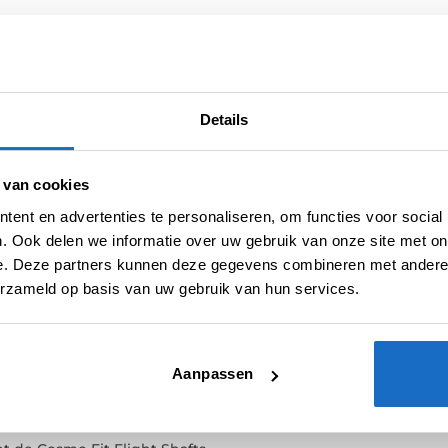
Artikelnummer:
210268
Categorieën:
Cosmo Flights
,
Flights
,
Standaard
Merk:
Cosmo
Details
 van cookies
ent en advertenties te personaliseren, om functies voor social
. Ook delen we informatie over uw gebruik van onze site met on
e. Deze partners kunnen deze gegevens combineren met andere i
E
BEOORDELINGEN (0)
erzameld op basis van uw gebruik van hun services.
light en Shaft Systeem van Cosmo Darts.
Aanpassen
erd door het volledige flight-systeem op de shaft te duwen,
d volgens de hoogste specificaties en zorgt elke keer weer voo