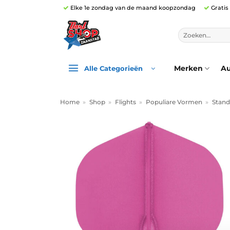
Ga
Elke 1e zondag van de maand koopzondag
Gratis
naar
inhoud
Zoeken
naar:
Merken
Au
Alle Categorieën
Home
»
Shop
»
Flights
»
Populiare Vormen
»
Stand