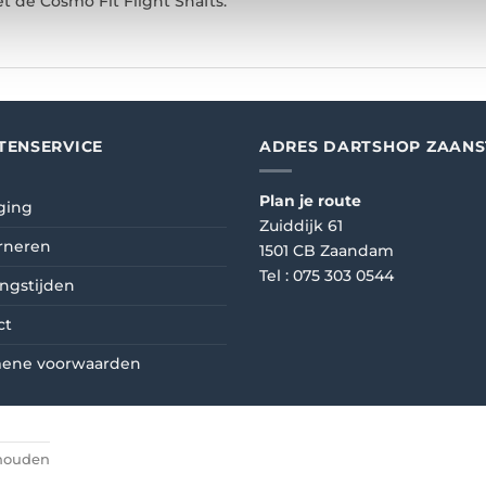
t de Cosmo Fit Flight Shafts.
TENSERVICE
ADRES DARTSHOP ZAAN
Plan je route
ging
Zuiddijk 61
rneren
1501 CB Zaandam
Tel :
075 303 0544
ngstijden
ct
ene voorwaarden
ehouden