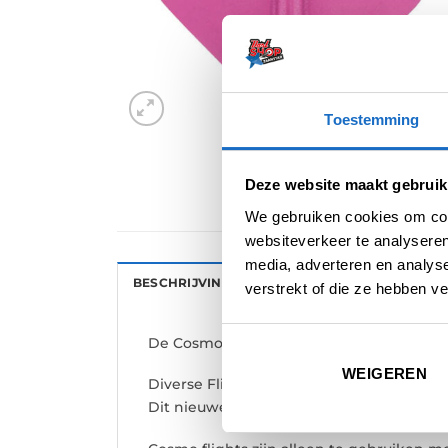
Toestemming
Deze website maakt gebruik
We gebruiken cookies om cont
websiteverkeer te analyseren
media, adverteren en analys
BESCHRIJVING
AANVULLENDE INFORMATI
verstrekt of die ze hebben v
De Cosmo Fit Flight is het innovatieve F
WEIGEREN
Diverse Flight-vormen worden geïnstalle
Dit nieuwe Push-In systeem is vervaardig