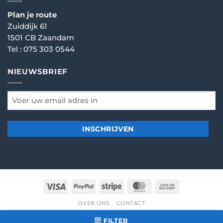
Plan je route
Zuiddijk 61
1501 CB Zaandam
Tel :
075 303 0544
NIEUWSBRIEF
email
*
Visa
PayPal
Stripe
MasterCard
Cash
On
OVER ONS
CONTACT
Delivery
© 2026
Dartshop Zaanstad
- Alle rechten voorbehouden
FILTER