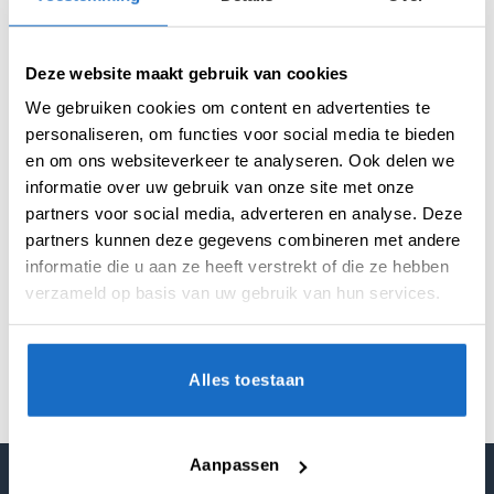
Merk:
Cosmo
Deze website maakt gebruik van cookies
We gebruiken cookies om content en advertenties te
personaliseren, om functies voor social media te bieden
en om ons websiteverkeer te analyseren. Ook delen we
informatie over uw gebruik van onze site met onze
partners voor social media, adverteren en analyse. Deze
AANVULLENDE INFORMATIE
partners kunnen deze gegevens combineren met andere
BEOORDELINGEN (0)
informatie die u aan ze heeft verstrekt of die ze hebben
verzameld op basis van uw gebruik van hun services.
MATERIAAL
Moulded System
Alles toestaan
Aanpassen
MIJN ACCOUNT