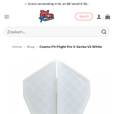
Ga
Gratis verzending in NL en BE Vanaf € 50,-
naar
inhoud
SALE!
Zoeken
naar:
Home
»
Shop
»
Cosmo Fit Flight Pro V-Series V2 White