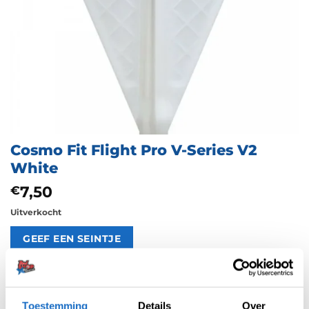
Cosmo Fit Flight Pro V-Series V2
White
7,50
€
Uitverkocht
Artikelnummer:
215012
Categorieën:
Cosmo Flights
,
Flights
,
Nieuw
,
Overige Vormen
Toestemming
Details
Over