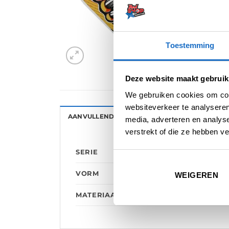
Toestemming
Deze website maakt gebruik
We gebruiken cookies om cont
websiteverkeer te analyseren
AANVULLENDE INFORMATIE
BEOORDELINGE
media, adverteren en analys
verstrekt of die ze hebben v
SERIE
VORM
WEIGEREN
MATERIAAL