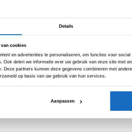
Merk:
Cosmo
Details
 van cookies
ent en advertenties te personaliseren, om functies voor social
. Ook delen we informatie over uw gebruik van onze site met on
N (0)
e. Deze partners kunnen deze gegevens combineren met andere i
erzameld op basis van uw gebruik van hun services.
Spelers
Std. 6
Aanpassen
Moulded System