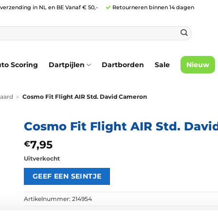
 verzending in NL en BE Vanaf € 50,-
Retourneren binnen 14 dagen
to Scoring
Dartpijlen
Dartborden
Sale
Nieuw
aard
»
Cosmo Fit Flight AIR Std. David Cameron
Cosmo Fit Flight AIR Std. Dav
7,95
€
Uitverkocht
Artikelnummer:
214954
Categorieën:
Cosmo Flights
,
Flights
,
Nieuw
,
Standaard