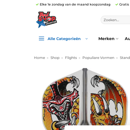
Ga
Elke 1e zondag van de maand koopzondag
Gratis
naar
inhoud
Zoeken
naar:
Merken
Au
Alle Categorieën
Home
»
Shop
»
Flights
»
Populiare Vormen
»
Stand