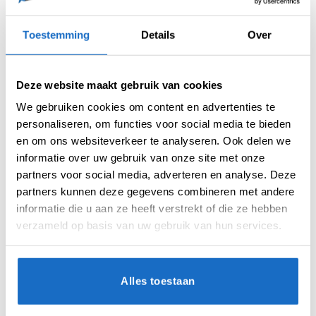
Artikelnummer:
215038
Categorieën:
Cosmo Flights
,
Flights
,
Nieuw
,
Std.06
Toestemming
Details
Over
Merk:
Cosmo
Deze website maakt gebruik van cookies
We gebruiken cookies om content en advertenties te
personaliseren, om functies voor social media te bieden
en om ons websiteverkeer te analyseren. Ook delen we
informatie over uw gebruik van onze site met onze
partners voor social media, adverteren en analyse. Deze
AANVULLENDE INFORMATIE
partners kunnen deze gegevens combineren met andere
informatie die u aan ze heeft verstrekt of die ze hebben
BEOORDELINGEN (0)
verzameld op basis van uw gebruik van hun services.
VORM
Std. 6
Alles toestaan
MATERIAAL
Moulded System