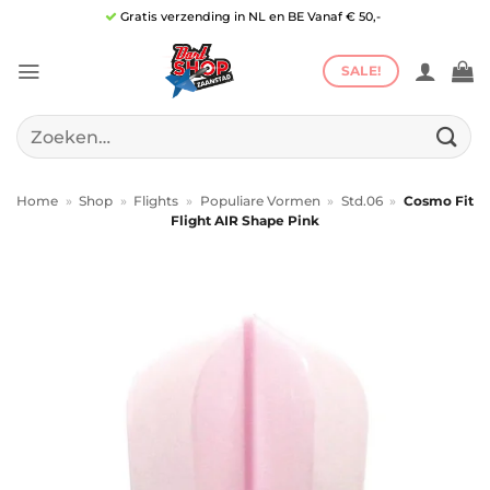
Ga
Gratis verzending in NL en BE Vanaf € 50,-
naar
inhoud
SALE!
Zoeken
naar:
Home
»
Shop
»
Flights
»
Populiare Vormen
»
Std.06
»
Cosmo Fit
Flight AIR Shape Pink