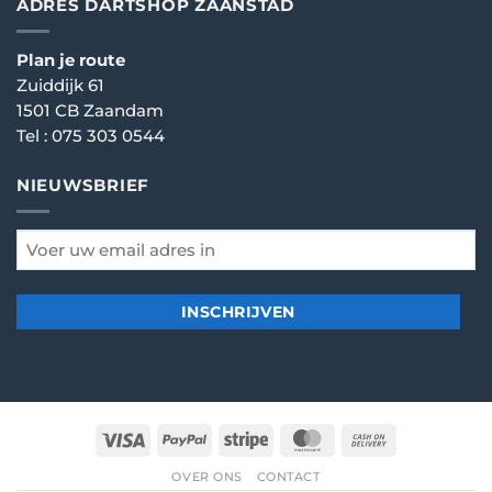
ADRES DARTSHOP ZAANSTAD
Plan je route
Zuiddijk 61
1501 CB Zaandam
Tel :
075 303 0544
NIEUWSBRIEF
email
*
Visa
PayPal
Stripe
MasterCard
Cash
On
OVER ONS
CONTACT
Delivery