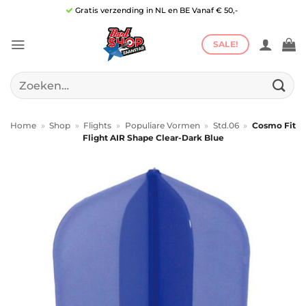
Ga
Gratis verzending in NL en BE Vanaf € 50,-
naar
inhoud
SALE!
Zoeken
naar:
Home
»
Shop
»
Flights
»
Populiare Vormen
»
Std.06
»
Cosmo Fit
Flight AIR Shape Clear-Dark Blue