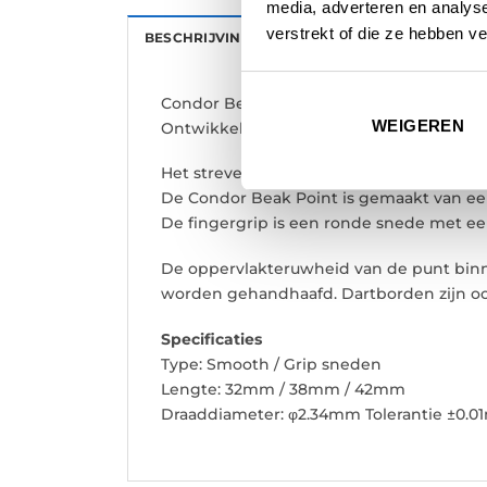
media, adverteren en analys
verstrekt of die ze hebben v
BESCHRIJVING
AANVULLENDE INFORMATI
Condor Beak Point With Cut Silver.
WEIGEREN
Ontwikkeld in samenwerking met een Japa
Het streven naar de vorm van goede hech
De Condor Beak Point is gemaakt van een
De fingergrip is een ronde snede met ee
De oppervlakteruwheid van de punt binne
worden gehandhaafd. Dartborden zijn oo
Specificaties
Type: Smooth / Grip sneden
Lengte: 32mm / 38mm / 42mm
Draaddiameter: φ2.34mm Tolerantie ±0.