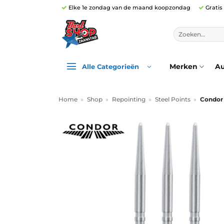
Ga
Elke 1e zondag van de maand koopzondag
Gratis
naar
inhoud
Zoeken
naar:
Merken
Au
Alle Categorieën
Home
»
Shop
»
Repointing
»
Steel Points
»
Condor 