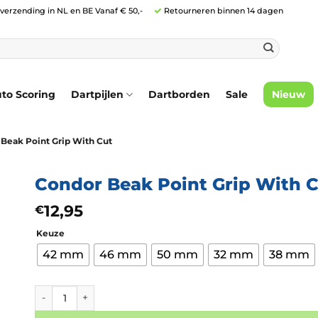
 verzending in NL en BE Vanaf € 50,-
Retourneren binnen 14 dagen
to Scoring
Dartpijlen
Dartborden
Sale
Nieuw
Beak Point Grip With Cut
Condor Beak Point Grip With 
12,95
€
Keuze
42 mm
46 mm
50 mm
32 mm
38 mm
Condor Beak Point Grip With Cut aantal