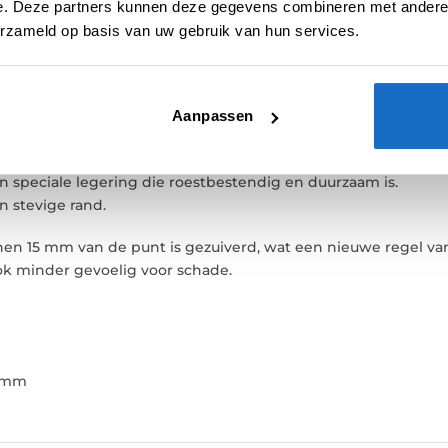
e. Deze partners kunnen deze gegevens combineren met andere i
erzameld op basis van uw gebruik van hun services.
E
BEOORDELINGEN (0)
Aanpassen
nse topfabrikant, een van ‘s werelds top drie steelpoint m
ting en niet gemakkelijk uitvallen.
 speciale legering die roestbestendig en duurzaam is.
n stevige rand.
n 15 mm van de punt is gezuiverd, wat een nieuwe regel van 
k minder gevoelig voor schade.
01mm