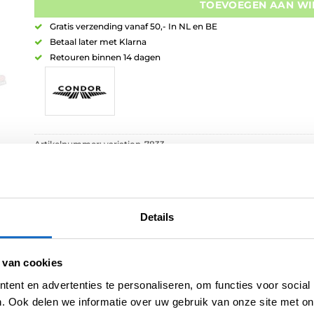
TOEVOEGEN AAN W
Gratis verzending vanaf 50,- In NL en BE
Betaal later met Klarna
Retouren binnen 14 dagen
Artikelnummer:
variation-7833
Categorieën:
Repointing
,
Steel Points
Tag:
Condor Launch
Merk:
Condor
Details
 van cookies
ent en advertenties te personaliseren, om functies voor social
. Ook delen we informatie over uw gebruik van onze site met on