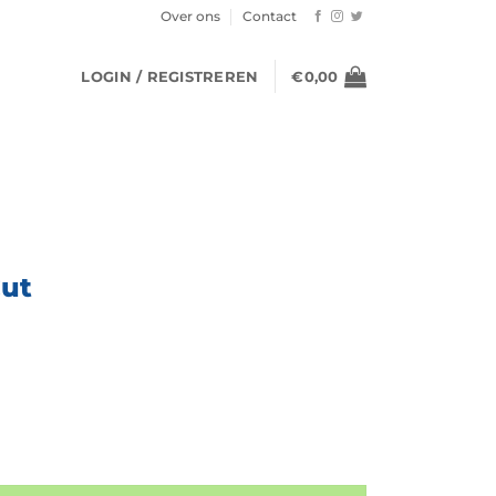
Over ons
Contact
LOGIN / REGISTREREN
€
0,00
Cut