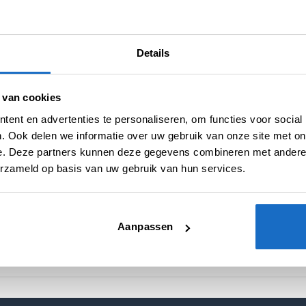
Merk:
Caliburn
Details
 van cookies
ent en advertenties te personaliseren, om functies voor social
. Ook delen we informatie over uw gebruik van onze site met on
e. Deze partners kunnen deze gegevens combineren met andere i
N (0)
erzameld op basis van uw gebruik van hun services.
23 gr.
Aanpassen
95% Tungsten