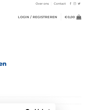
Over ons
Contact
LOGIN / REGISTREREN
€
0,00
en