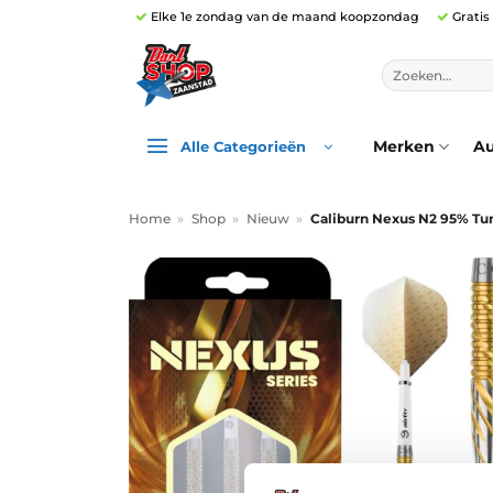
Ga
Elke 1e zondag van de maand koopzondag
Gratis
naar
inhoud
Zoeken
naar:
Merken
Au
Alle Categorieën
Home
»
Shop
»
Nieuw
»
Caliburn Nexus N2 95% Tu