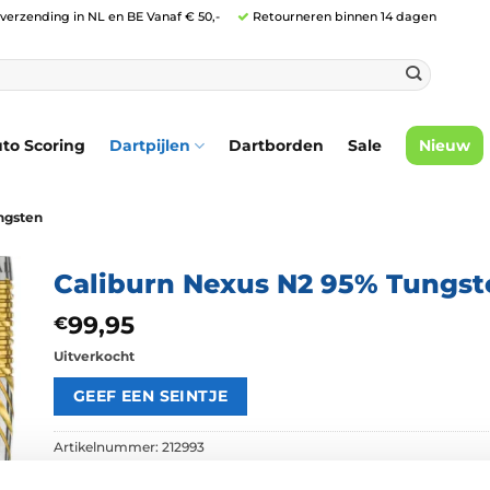
 verzending in NL en BE Vanaf € 50,-
Retourneren binnen 14 dagen
to Scoring
Dartpijlen
Dartborden
Sale
Nieuw
ngsten
Caliburn Nexus N2 95% Tungst
99,95
€
Uitverkocht
Artikelnummer:
212993
Categorie:
Dartpijlen