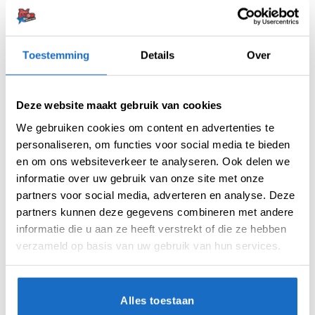
Gratis verzending vanaf 50,- In NL en BE
Betaal later met Klarna
Retouren binnen 14 dagen
Toestemming
Details
Over
Artikelnummer:
variation-9760
Categorieën:
Caliburn Evo Point System
,
Nieuw
,
Repointing
Deze website maakt gebruik van cookies
Merk:
Caliburn
We gebruiken cookies om content en advertenties te
personaliseren, om functies voor social media te bieden
en om ons websiteverkeer te analyseren. Ook delen we
informatie over uw gebruik van onze site met onze
partners voor social media, adverteren en analyse. Deze
partners kunnen deze gegevens combineren met andere
informatie die u aan ze heeft verstrekt of die ze hebben
verzameld op basis van uw gebruik van hun services.
AANVULLENDE INFORMATIE
BEOORDELINGEN (0)
Alles toestaan