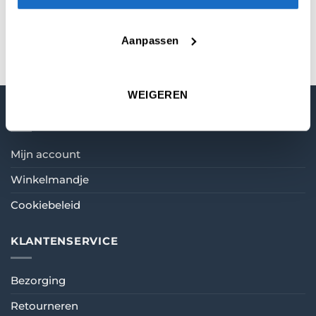
KEUZE
28 mm
,
40 mm
,
32 mm
,
36 mm
Aanpassen
WEIGEREN
MIJN ACCOUNT
Mijn account
Winkelmandje
Cookiebeleid
KLANTENSERVICE
Bezorging
Retourneren