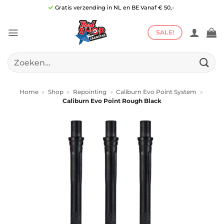
Ga
Gratis verzending in NL en BE Vanaf € 50,-
naar
inhoud
SALE!
Zoeken
naar:
Home
»
Shop
»
Repointing
»
Caliburn Evo Point System
»
Caliburn Evo Point Rough Black