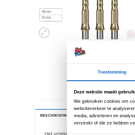
Toestemming
Deze website maakt gebruik
We gebruiken cookies om cont
websiteverkeer te analyseren
media, adverteren en analys
BESCHRIJVING
AANVULLENDE INFORMATI
verstrekt of die ze hebben v
Het unieke Evo Point systeem is ontworp