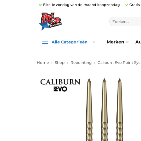
Ga
Elke 1e zondag van de maand koopzondag
Gratis
naar
inhoud
Zoeken
naar:
Merken
Au
Alle Categorieën
Home
»
Shop
»
Repointing
»
Caliburn Evo Point Sy