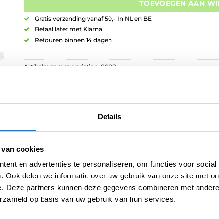
TOEVOEGEN AAN W
Gratis verzending vanaf 50,- In NL en BE
Betaal later met Klarna
Retouren binnen 14 dagen
Artikelnummer:
variation-8008
Categorieën:
Caliburn Evo Point System
,
Repointing
Merk:
Caliburn
Details
 van cookies
ent en advertenties te personaliseren, om functies voor social
. Ook delen we informatie over uw gebruik van onze site met on
e. Deze partners kunnen deze gegevens combineren met andere i
E
BEOORDELINGEN (0)
erzameld op basis van uw gebruik van hun services.
en om dart punten gemakkelijk te kunnen vervangen, dankzij 