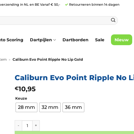
 verzending in NL en BE Vanaf € 50,-
Retourneren binnen 14 dagen
to Scoring
Dartpijlen
Dartborden
Sale
Nieuw
stem
»
Caliburn Evo Point Ripple No Lip Gold
Caliburn Evo Point Ripple No L
10,95
€
Keuze
28 mm
32 mm
36 mm
Caliburn Evo Point Ripple No Lip Gold aantal