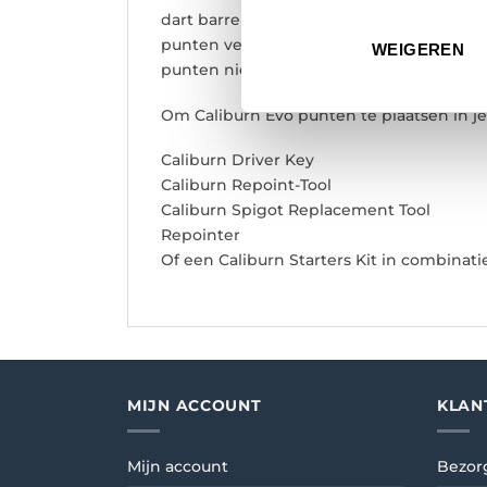
dart barrel zit) en een Steel Point Sleev
punten vervolgens met de eenvoudig te g
WEIGEREN
punten niet
Om Caliburn Evo punten te plaatsen in je
Caliburn Driver Key
Caliburn Repoint-Tool
Caliburn Spigot Replacement Tool
Repointer
Of een Caliburn Starters Kit in combinati
MIJN ACCOUNT
KLAN
Mijn account
Bezor