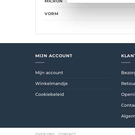
MICRON
VORM
MIJN ACCOUNT
KLAN
Mijn account
Bezor
Winkelmandje
Retou
Cookiebeleid
Openi
Conta
Algem
OVER ONS
CONTACT