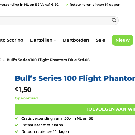
 verzending in NL en BE Vanaf € 50,-
Retourneren binnen 14 dagen
to Scoring
Dartpijlen
Dartborden
Sale
Nieuw
6
»
Bull’s Series 100 Flight Phantom Blue Std.06
Bull’s Series 100 Flight Phant
1,50
€
Op voorraad
TOEVOEGEN AAN W
Gratis verzending vanaf 50,- In NL en BE
Betaal later met Klarna
Retouren binnen 14 dagen