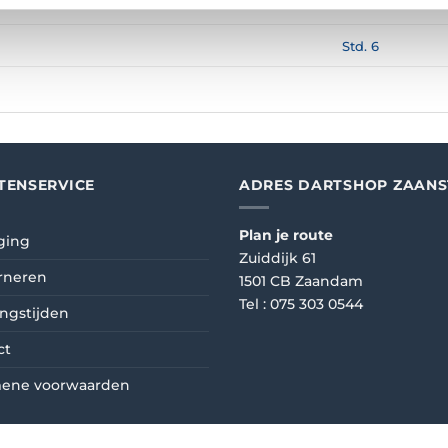
100
Std. 6
TENSERVICE
ADRES DARTSHOP ZAAN
Plan je route
ging
Zuiddijk 61
rneren
1501 CB Zaandam
Tel :
075 303 0544
ngstijden
ct
ene voorwaarden