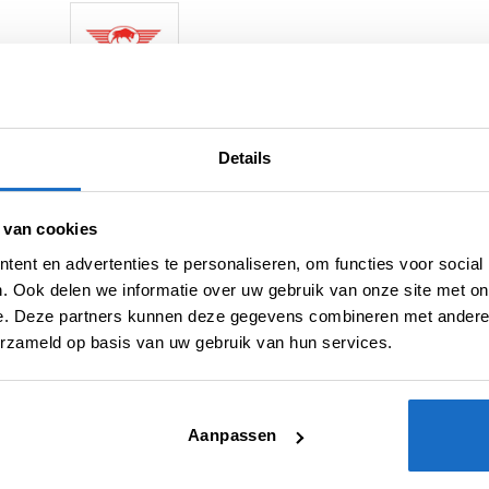
Artikelnummer:
212015
Categorieën:
Bull's NL Flights
,
Flights
,
Std.06
Details
Tag:
Bull's Launch Maart 2024
Merk:
Bull's NL
 van cookies
ent en advertenties te personaliseren, om functies voor social
. Ook delen we informatie over uw gebruik van onze site met on
e. Deze partners kunnen deze gegevens combineren met andere i
erzameld op basis van uw gebruik van hun services.
N (0)
Aanpassen