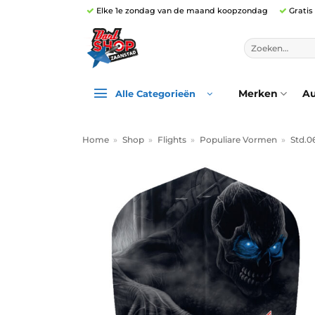
Ga
Elke 1e zondag van de maand koopzondag
Gratis
naar
inhoud
Zoeken
naar:
Merken
Au
Alle Categorieën
Home
»
Shop
»
Flights
»
Populiare Vormen
»
Std.0