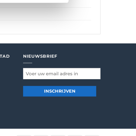
STAD
NIEUWSBRIEF
email
*