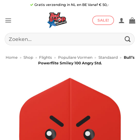
Ga
Gratis verzending in NL en BE Vanaf € 50,-
naar
inhoud
SALE!
Zoeken
naar:
Home
»
Shop
»
Flights
»
Populiare Vormen
»
Standaard
»
Bull’s
Powerflite Smiley 100 Angry Std.