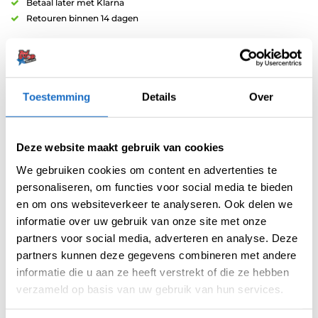
Betaal later met Klarna
Retouren binnen 14 dagen
Toestemming
Details
Over
Artikelnummer:
209832
Deze website maakt gebruik van cookies
Categorieën:
100 Micron Flights
,
Bull's NL Flights
,
Flights
,
Standaard
We gebruiken cookies om content en advertenties te
Merk:
Bull's NL
personaliseren, om functies voor social media te bieden
en om ons websiteverkeer te analyseren. Ook delen we
informatie over uw gebruik van onze site met onze
partners voor social media, adverteren en analyse. Deze
partners kunnen deze gegevens combineren met andere
informatie die u aan ze heeft verstrekt of die ze hebben
verzameld op basis van uw gebruik van hun services.
AANVULLENDE INFORMATIE