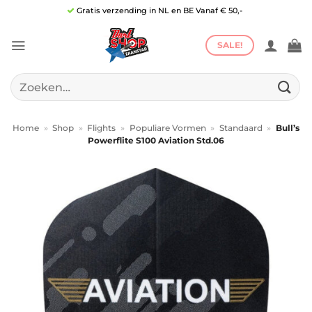
Ga
Gratis verzending in NL en BE Vanaf € 50,-
naar
inhoud
SALE!
Zoeken
naar:
Home
»
Shop
»
Flights
»
Populiare Vormen
»
Standaard
»
Bull’s
Powerflite S100 Aviation Std.06