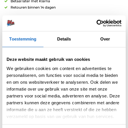
Betaal later met Klarna
Retouren binnen 14 dagen
Toestemming
Details
Over
Artikelnummer:
210121
Deze website maakt gebruik van cookies
Categorieën:
Bull's NL Flights
,
Standaard
We gebruiken cookies om content en advertenties te
Merk:
Bull's NL
personaliseren, om functies voor social media te bieden
en om ons websiteverkeer te analyseren. Ook delen we
informatie over uw gebruik van onze site met onze
partners voor social media, adverteren en analyse. Deze
partners kunnen deze gegevens combineren met andere
informatie die u aan ze heeft verstrekt of die ze hebben
verzameld op basis van uw gebruik van hun services.
AANVULLENDE INFORMATIE