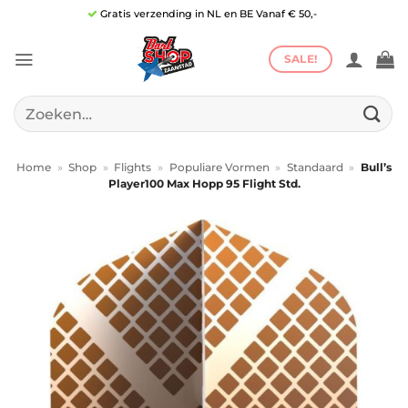
Ga
Gratis verzending in NL en BE Vanaf € 50,-
naar
inhoud
SALE!
Zoeken
naar:
Home
»
Shop
»
Flights
»
Populiare Vormen
»
Standaard
»
Bull’s
Player100 Max Hopp 95 Flight Std.