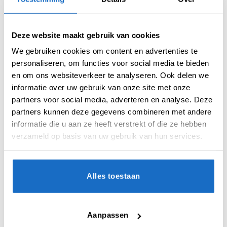
BEOORDELINGEN (0)
Deze website maakt gebruik van cookies
De BULL’S Player 100 Max Hopp 95 No.2 Flights
We gebruiken cookies om content en advertenties te
zijn geïnspireerd op de stijl en uitstraling van
personaliseren, om functies voor social media te bieden
de Duitse dartspeler Max Hopp. Het moderne
en om ons websiteverkeer te analyseren. Ook delen we
ontwerp combineert strakke geometrische
informatie over uw gebruik van onze site met onze
patronen met opvallende koper- en
partners voor social media, adverteren en analyse. Deze
bronstinten, wat zorgt voor een krachtige en
partners kunnen deze gegevens combineren met andere
professionele uitstraling aan de oche.
informatie die u aan ze heeft verstrekt of die ze hebben
De verfijnde details en metallic accenten
verzameld op basis van uw gebruik van hun services.
geven deze flights een eigentijdse look die
perfect aansluit bij moderne dartsets. Het
dynamische design straalt snelheid, precisie en
Alles toestaan
zelfvertrouwen uit, eigenschappen die ook
kenmerkend zijn voor de speelstijl van Max
Hopp.
Aanpassen
Vervaardigd uit duurzaam 100 micron