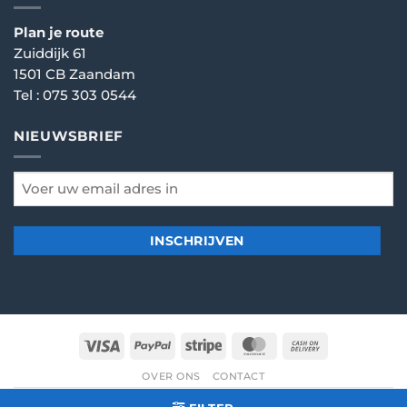
Plan je route
Zuiddijk 61
1501 CB Zaandam
Tel :
075 303 0544
NIEUWSBRIEF
email
*
Visa
PayPal
Stripe
MasterCard
Cash
On
OVER ONS
CONTACT
Delivery
© 2026
Dartshop Zaanstad
- Alle rechten voorbehouden