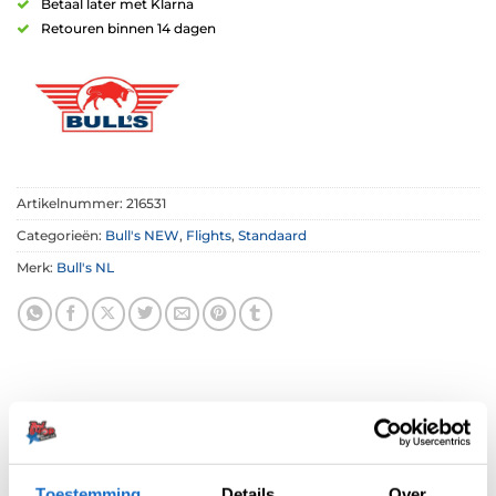
Betaal later met Klarna
Retouren binnen 14 dagen
Artikelnummer:
216531
Categorieën:
Bull's NEW
,
Flights
,
Standaard
Merk:
Bull's NL
BESCHRIJVING
Toestemming
Details
Over