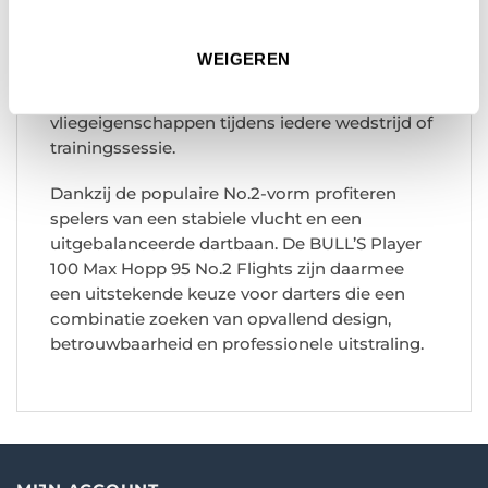
materiaal bieden de flights een uitstekende
vormvastheid en langdurige prestaties.
WEIGEREN
Hierdoor blijven ze langer in optimale conditie
en kun je rekenen op consistente
vliegeigenschappen tijdens iedere wedstrijd of
trainingssessie.
Dankzij de populaire No.2-vorm profiteren
spelers van een stabiele vlucht en een
uitgebalanceerde dartbaan. De BULL’S Player
100 Max Hopp 95 No.2 Flights zijn daarmee
een uitstekende keuze voor darters die een
combinatie zoeken van opvallend design,
betrouwbaarheid en professionele uitstraling.