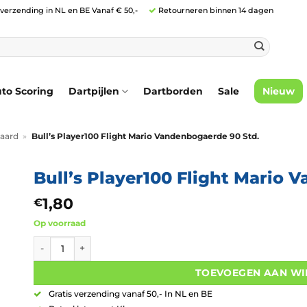
 verzending in NL en BE Vanaf € 50,-
Retourneren binnen 14 dagen
to Scoring
Dartpijlen
Dartborden
Sale
Nieuw
aard
»
Bull’s Player100 Flight Mario Vandenbogaerde 90 Std.
Bull’s Player100 Flight Mario 
1,80
€
Op voorraad
Bull's Player100 Flight Mario Vandenbogaerde 90 Std. aan
TOEVOEGEN AAN W
Gratis verzending vanaf 50,- In NL en BE