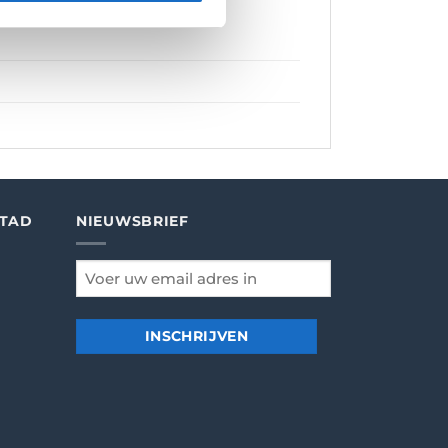
STAD
NIEUWSBRIEF
email
*