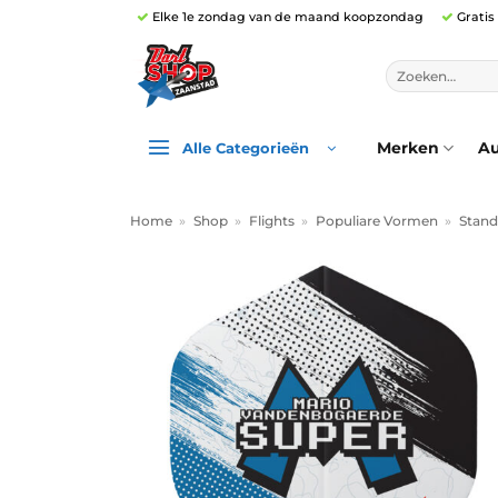
Ga
Elke 1e zondag van de maand koopzondag
Gratis
naar
inhoud
Zoeken
naar:
Merken
Au
Alle Categorieën
Home
»
Shop
»
Flights
»
Populiare Vormen
»
Stand