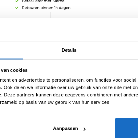
Betaal later met Klarna
Retouren binnen 14 dagen
Artikelnummer:
210050
Details
Categorieën:
100 Micron Flights
,
Bull's NL Flights
,
Flights
,
Spelers F
Tag:
Mario Vandenbogaerde
 van cookies
Merk:
Bull's NL
ent en advertenties te personaliseren, om functies voor social
. Ook delen we informatie over uw gebruik van onze site met on
e. Deze partners kunnen deze gegevens combineren met andere i
erzameld op basis van uw gebruik van hun services.
Aanpassen
N (0)