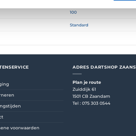
100
Standard
TENSERVICE
ADRES DARTSHOP ZAAN
Plan je route
ging
Zuiddijk 61
rneren
1501 CB Zaandam
Tel :
075 303 0544
ngstijden
ct
ene voorwaarden