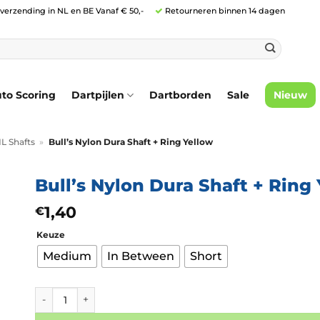
 verzending in NL en BE Vanaf € 50,-
Retourneren binnen 14 dagen
to Scoring
Dartpijlen
Dartborden
Sale
Nieuw
NL Shafts
»
Bull’s Nylon Dura Shaft + Ring Yellow
Bull’s Nylon Dura Shaft + Ring
1,40
€
Keuze
Medium
In Between
Short
Bull's Nylon Dura Shaft + Ring Yellow aantal