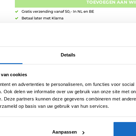
TOEVOEGEN AAN W
Gratis verzending vanaf 50,- In NL en BE
Betaal later met Klarna
Retouren binnen 14 dagen
Details
Artikelnummer:
variation-2141
Categorieën:
Bull's NL Shafts
,
Nylon Shafts
,
Shafts
 van cookies
Merk:
Bull's NL
ent en advertenties te personaliseren, om functies voor social
. Ook delen we informatie over uw gebruik van onze site met on
e. Deze partners kunnen deze gegevens combineren met andere i
erzameld op basis van uw gebruik van hun services.
Aanpassen