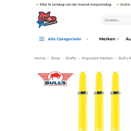
Ga
Elke 1e zondag van de maand koopzondag
Gratis
naar
inhoud
Zoeken
naar:
Merken
Au
Alle Categorieën
Home
»
Shop
»
Shafts
»
Populaire Merken
»
Bull's 