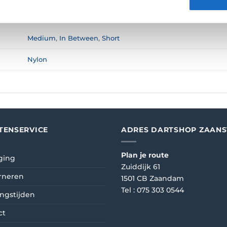
N (0)
Medium
,
In Between
,
Short
Nylon
TENSERVICE
ADRES DARTSHOP ZAAN
Plan je route
ging
Zuiddijk 61
rneren
1501 CB Zaandam
Tel :
075 303 0544
ngstijden
ct