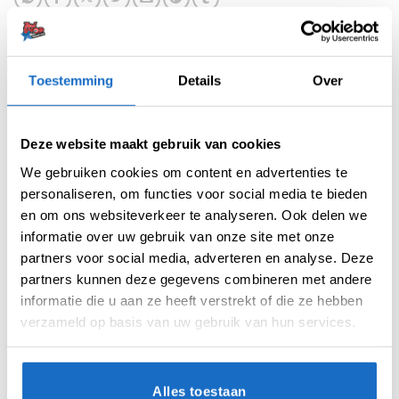
Toestemming
Details
Over
BESCHRIJVING
Deze website maakt gebruik van cookies
BEOORDELINGEN (0)
We gebruiken cookies om content en advertenties te
personaliseren, om functies voor social media te bieden
en om ons websiteverkeer te analyseren. Ook delen we
Bull’s Magnetic Paper Dartboard Cabinet Set
informatie over uw gebruik van onze site met onze
partners voor social media, adverteren en analyse. Deze
De Bull’s Magnetic Paper Dartboard Cabinet
Set is de perfecte dartervaring voor beginners
partners kunnen deze gegevens combineren met andere
en families. Met een mooie mix van plezier en
informatie die u aan ze heeft verstrekt of die ze hebben
veiligheid is dit veelzijdige 2-in-1 dartbord
verzameld op basis van uw gebruik van hun services.
ideaal voor alle leeftijden. Of je nu een
spelletjesavond met de familie organiseert of
je worp wilt oefenen, dit unieke set zorgt voor
Alles toestaan