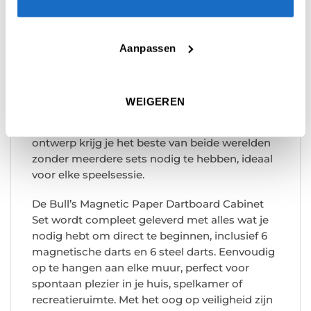
eindeloos vermaak en is een geweldige
toevoeging aan elk huis.
Deze set combineert de spanning van een
Aanpassen
traditioneel papieren dartbord met de
veiligheid van een magnetisch dartbord. Je
kunt moeiteloos tussen beide opties wisselen,
WEIGEREN
waardoor het geschikt is voor spelers van elk
niveau en elke leeftijd. Dankzij het dubbele
ontwerp krijg je het beste van beide werelden
zonder meerdere sets nodig te hebben, ideaal
voor elke speelsessie.
De Bull’s Magnetic Paper Dartboard Cabinet
Set wordt compleet geleverd met alles wat je
nodig hebt om direct te beginnen, inclusief 6
magnetische darts en 6 steel darts. Eenvoudig
op te hangen aan elke muur, perfect voor
spontaan plezier in je huis, spelkamer of
recreatieruimte. Met het oog op veiligheid zijn