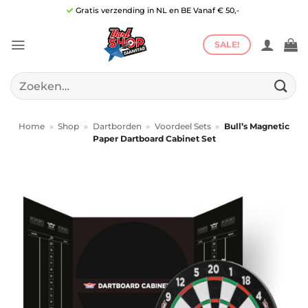
Ga
Gratis verzending in NL en BE Vanaf € 50,-
naar
inhoud
SALE!
Zoeken
naar:
Home
»
Shop
»
Dartborden
»
Voordeel Sets
»
Bull’s Magnetic
Paper Dartboard Cabinet Set