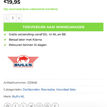
19,95
€
Op voorraad (kan nabesteld worden)
Bull's Magnetic Paper Dartboard Cabinet Set aantal
TOEVOEGEN AAN WINKELWAGEN
Gratis verzending vanaf 50,- In NL en BE
Betaal later met Klarna
Retouren binnen 14 dagen
Artikelnummer:
212948
Categorieën:
Dartborden
,
Recreatie
,
Voordeel Sets
Merk:
Bull's NL