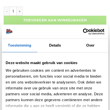
Bull's Flying Mullet 90% Tungsten aantal
TOEVOEGEN AAN WINKELWAGEN
Gratis verzending vanaf 50,- In NL en BE
Betaal later met Klarna
Retouren binnen 14 dagen
Toestemming
Details
Over
Deze website maakt gebruik van cookies
We gebruiken cookies om content en advertenties te
personaliseren, om functies voor social media te bieden
Artikelnummer:
variation-9858
en om ons websiteverkeer te analyseren. Ook delen we
Categorieën:
Bull's NEW
,
Dartpijlen
,
Nieuw
informatie over uw gebruik van onze site met onze
partners voor social media, adverteren en analyse. Deze
Merk:
Bull's
partners kunnen deze gegevens combineren met andere
informatie die u aan ze heeft verstrekt of die ze hebben