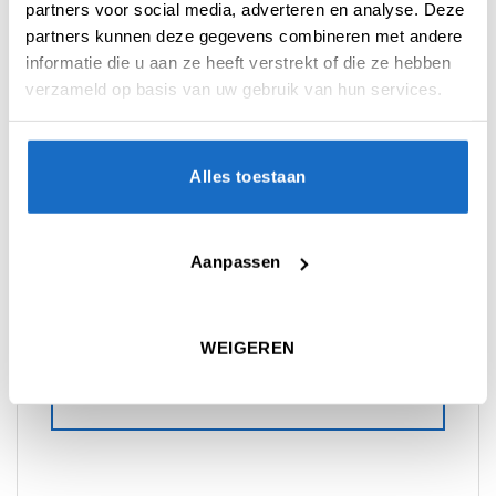
partners voor social media, adverteren en analyse. Deze
partners kunnen deze gegevens combineren met andere
informatie die u aan ze heeft verstrekt of die ze hebben
verzameld op basis van uw gebruik van hun services.
BEOORDELINGEN (0)
Beoordelingen
Alles toestaan
Er zijn nog geen beoordelingen.
Aanpassen
Enkel ingelogde klanten die dit
product gekocht hebben, kunnen een
WEIGEREN
beoordeling schrijven.