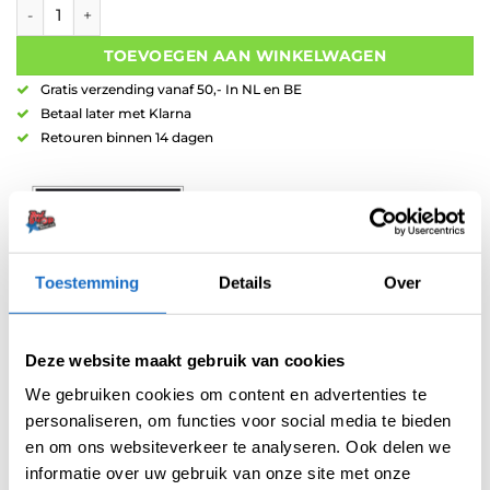
Bull's Challenger Kendji Steinbach 95% Tungsten aantal
TOEVOEGEN AAN WINKELWAGEN
Gratis verzending vanaf 50,- In NL en BE
Betaal later met Klarna
Retouren binnen 14 dagen
Toestemming
Details
Over
Artikelnummer:
215692
Categorieën:
Bull's NEW
,
Dartpijlen
,
Nieuw
,
Spelers Dartpijlen
Deze website maakt gebruik van cookies
Merk:
Bull's
We gebruiken cookies om content en advertenties te
personaliseren, om functies voor social media te bieden
en om ons websiteverkeer te analyseren. Ook delen we
informatie over uw gebruik van onze site met onze