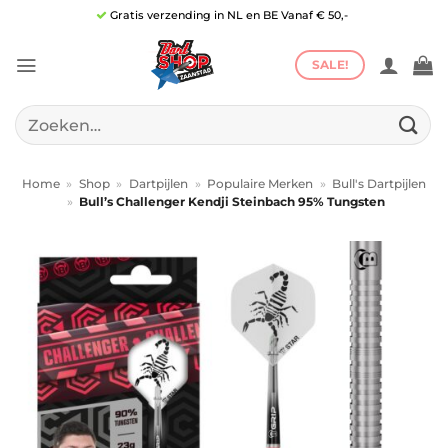
Ga
Gratis verzending in NL en BE Vanaf € 50,-
naar
inhoud
SALE!
Zoeken
naar:
Home
»
Shop
»
Dartpijlen
»
Populaire Merken
»
Bull's Dartpijlen
»
Bull’s Challenger Kendji Steinbach 95% Tungsten