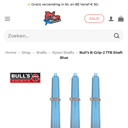
Ga
Gratis verzending in NL en BE Vanaf € 50,-
naar
inhoud
SALE!
Zoeken
naar:
Home
»
Shop
»
Shafts
»
Nylon Shafts
»
Bull’s B-Grip-2 TTB Shaft
Blue