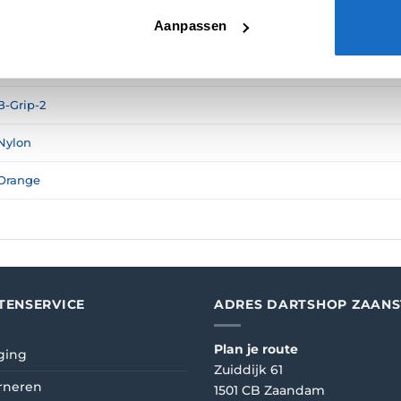
N (0)
Aanpassen
Medium
,
In Between
,
Short
,
X-Short
B-Grip-2
Nylon
Orange
TENSERVICE
ADRES DARTSHOP ZAAN
Plan je route
ging
Zuiddijk 61
rneren
1501 CB Zaandam