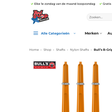
Ga
Elke 1e zondag van de maand koopzondag
Gratis
naar
inhoud
Zoeken
naar:
Merken
Au
Alle Categorieën
Home
»
Shop
»
Shafts
»
Nylon Shafts
»
Bull’s B-Gr