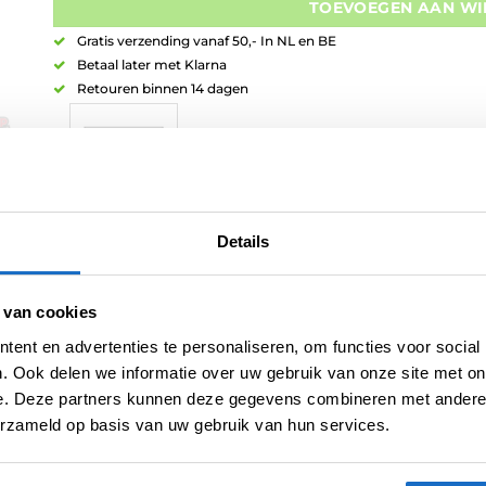
TOEVOEGEN AAN W
Gratis verzending vanaf 50,- In NL en BE
Betaal later met Klarna
Retouren binnen 14 dagen
Artikelnummer:
variation-4135
Details
Categorieën:
Nylon Shafts
,
Shafts
Merk:
Bull's
 van cookies
ent en advertenties te personaliseren, om functies voor social
. Ook delen we informatie over uw gebruik van onze site met on
e. Deze partners kunnen deze gegevens combineren met andere i
erzameld op basis van uw gebruik van hun services.