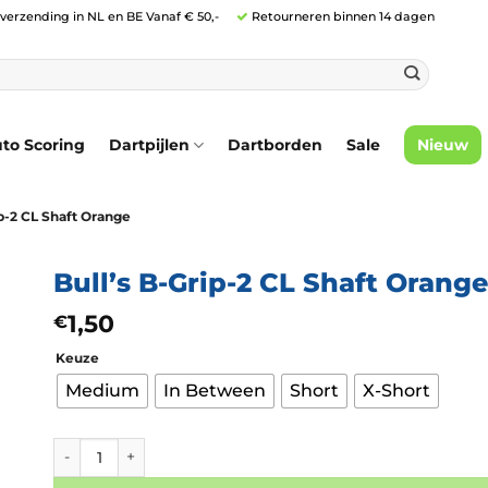
 verzending in NL en BE Vanaf € 50,-
Retourneren binnen 14 dagen
to Scoring
Dartpijlen
Dartborden
Sale
Nieuw
ip-2 CL Shaft Orange
Bull’s B-Grip-2 CL Shaft Orange
1,50
€
Keuze
Medium
In Between
Short
X-Short
Bull’s B-Grip-2 CL Shaft Orange aantal