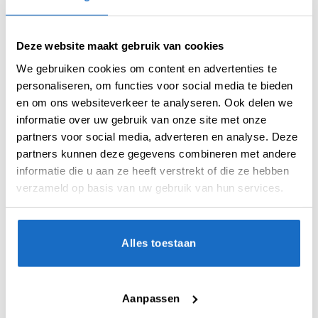
thuis speelt, in een club of op toernooien.
Dankzij de afmetingen van 300 x 85 cm speel
Deze website maakt gebruik van cookies
je altijd met voldoende bewegingsvrijheid en
een professioneel gevoel.
We gebruiken cookies om content en advertenties te
personaliseren, om functies voor social media te bieden
Het slijtvaste tapijtmateriaal biedt een zachte,
en om ons websiteverkeer te analyseren. Ook delen we
stabiele ondergrond én beschermt je vloer
informatie over uw gebruik van onze site met onze
tegen vallende darts. Het chique zwart-gouden
partners voor social media, adverteren en analyse. Deze
ontwerp sluit perfect aan bij een moderne,
partners kunnen deze gegevens combineren met andere
verzorgde dartomgeving.
informatie die u aan ze heeft verstrekt of die ze hebben
verzameld op basis van uw gebruik van hun services.
Belangrijkste kenmerken:
Professionele afmetingen: 300 x 85 cm –
ruim genoeg voor een comfortabele en
Alles toestaan
correcte speelafstand.
Duurzaam materiaal: Hoogwaardig tapijt
dat schokken opvangt en langdurig
Aanpassen
meegaat.