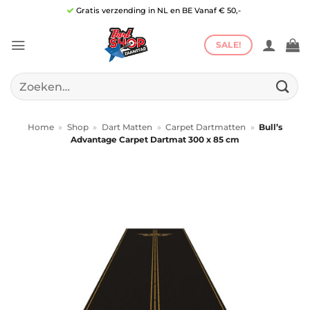
Ga
Gratis verzending in NL en BE Vanaf € 50,-
naar
inhoud
SALE!
Zoeken
naar:
Home
»
Shop
»
Dart Matten
»
Carpet Dartmatten
»
Bull’s
Advantage Carpet Dartmat 300 x 85 cm