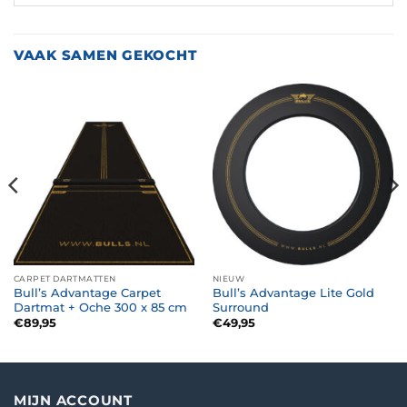
VAAK SAMEN GEKOCHT
CARPET DARTMATTEN
NIEUW
Bull’s Advantage Carpet
Bull’s Advantage Lite Gold
Dartmat + Oche 300 x 85 cm
Surround
€
89,95
€
49,95
MIJN ACCOUNT