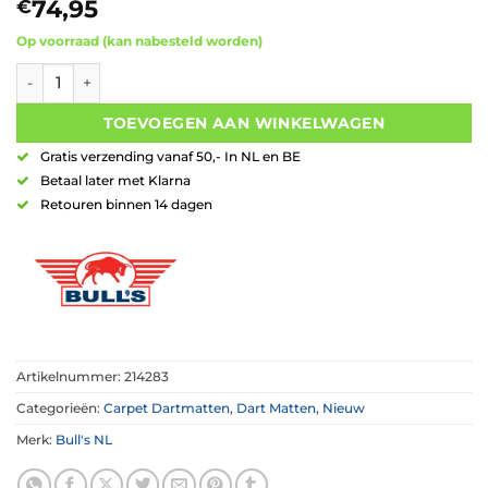
74,95
€
Op voorraad (kan nabesteld worden)
Bull's Advantage Carpet Dartmat 300 x 85 cm aantal
TOEVOEGEN AAN WINKELWAGEN
Gratis verzending vanaf 50,- In NL en BE
Betaal later met Klarna
Retouren binnen 14 dagen
Artikelnummer:
214283
Categorieën:
Carpet Dartmatten
,
Dart Matten
,
Nieuw
Merk:
Bull's NL