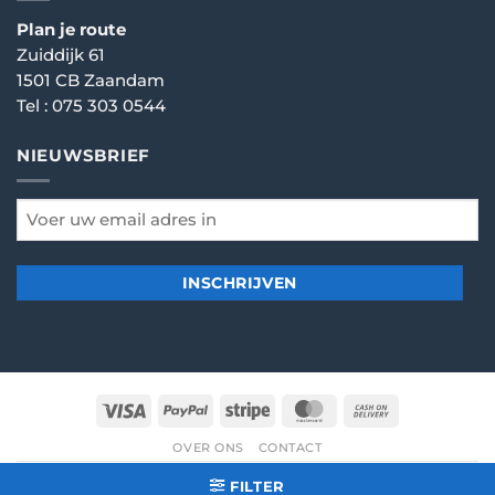
Plan je route
Zuiddijk 61
1501 CB Zaandam
Tel :
075 303 0544
NIEUWSBRIEF
email
*
Visa
PayPal
Stripe
MasterCard
Cash
On
OVER ONS
CONTACT
Delivery
© 2026
Dartshop Zaanstad
- Alle rechten voorbehouden
FILTER