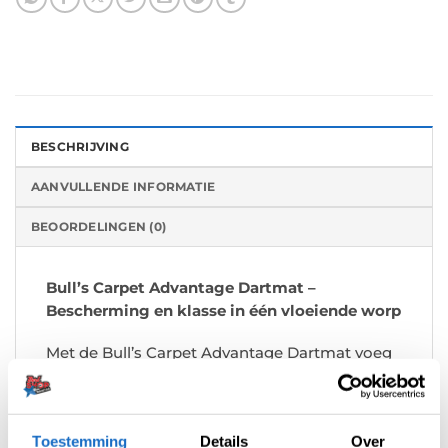
BESCHRIJVING
AANVULLENDE INFORMATIE
BEOORDELINGEN (0)
Bull’s Carpet Advantage Dartmat –
Bescherming en klasse in één vloeiende worp
Met de Bull’s Carpet Advantage Dartmat voeg
je niet alleen bescherming toe aan je
dartopstelling, maar ook stijl en comfort. Deze
hoogwaardige dartmat is ontworpen voor
Toestemming
Details
Over
darters die hun spel serieus nemen – of je nu