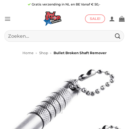
Ga
Gratis verzending in NL en BE Vanaf € 50,-
naar
inhoud
SALE!
Zoeken
naar:
Home
»
Shop
»
Bullet Broken Shaft Remover