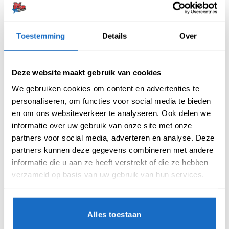
Betaal later met Klarna
Retouren binnen 14 dagen
Toestemming
Details
Over
Artikelnummer:
variation-10040
Categorieën:
Accessoires
,
Shaft Accessoires
Deze website maakt gebruik van cookies
Merk:
Bullet
We gebruiken cookies om content en advertenties te
personaliseren, om functies voor social media te bieden
en om ons websiteverkeer te analyseren. Ook delen we
informatie over uw gebruik van onze site met onze
partners voor social media, adverteren en analyse. Deze
partners kunnen deze gegevens combineren met andere
informatie die u aan ze heeft verstrekt of die ze hebben
verzameld op basis van uw gebruik van hun services.
AANVULLENDE INFORMATIE
BEOORDELINGEN (0)
Alles toestaan