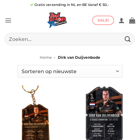
Ga
Gratis verzending in NL en BE Vanaf € 50,-
naar
inhoud
SALE!
Zoeken
naar:
Home
»
Dirk van Duijvenbode