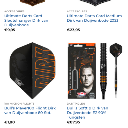
ACCESSOIRES
ACCESSOIRES
Ultimate Darts Card
Ultimate Darts Card Medium
Sleutelhanger Dirk van
Dirk van Duijvenbode 2023
Duijvenbode
€
9,95
€
23,95
100 MICRON FLIGHTS
DARTPIJLEN
Bull’s Player100 Flight Dirk
Bull’s Softtip Dirk van
van Duijvenbode 80 Std.
Duijvenbode E2 90%
Tungsten
€
1,80
€
87,95