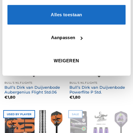
Poster A2
Match Shirt Black
Oorspronkelijke
Huidige
€
4,95
€
54,95
€
39,95
prijs
prijs
was:
is:
Alles toestaan
€54,95.
€39,95.
Aanpassen
WEIGEREN
BULL'S NL FLIGHTS
BULL'S NL FLIGHTS
Bull’s Dirk van Duijvenbode
Bull’s Dirk van Duijvenbode
Aubergenius Flight Std.06
Powerflite P Std.
€
1,80
€
1,80
USED BY PLAYER
SALE