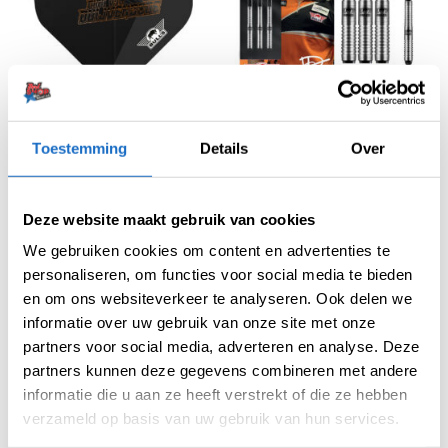
100 MICRON FLIGHTS
DARTPIJLEN
Bull’s Player100 Dirk van
Bull’s Softtip Dirk van
Duijvenbode E2 Flight Std.
Duijvenbode 90% Tungsten
Toestemming
Details
Over
€
1,80
€
62,95
Deze website maakt gebruik van cookies
SALE
We gebruiken cookies om content en advertenties te
personaliseren, om functies voor social media te bieden
en om ons websiteverkeer te analyseren. Ook delen we
informatie over uw gebruik van onze site met onze
partners voor social media, adverteren en analyse. Deze
partners kunnen deze gegevens combineren met andere
informatie die u aan ze heeft verstrekt of die ze hebben
verzameld op basis van uw gebruik van hun services.
ACCESSOIRES
KLEDING
Bull’s Aubergenius Finish
Bull’s Dirk van Duijvenbode