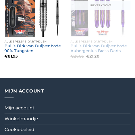
UITVERKOCHT
ALLE SPELERS DARTPIJLEN
ALLE SPELERS DARTPIJLEN
Bull’s Dirk van Duijvenbode
Bull’s Dirk van Duijvenbode
90% Tungsten
Aubergenius Brass Darts
Oorspronkelijke
Huidige
€
81,95
€
24,95
€
21,20
prijs
prijs
was:
is:
€24,95.
€21,20.
MIJN ACCOUNT
Mijn account
Winkelmandje
Cookiebeleid